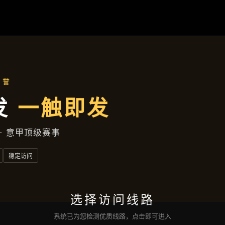
克天堂：
回报
不停赢奖