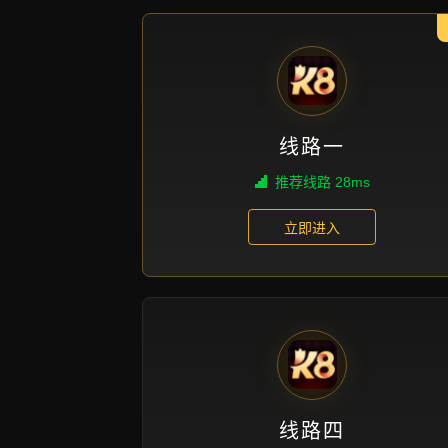
quan qiu shi xun pu ke tian tang zhe
hui bao allin yong bu ting ying jiang
合作咨询